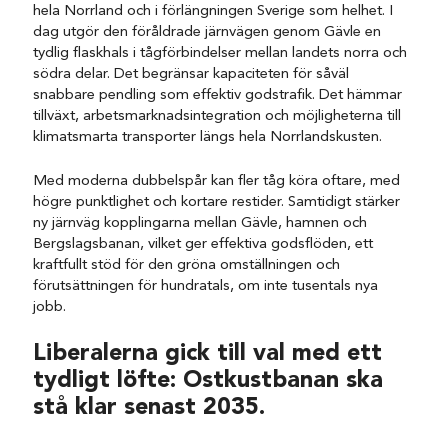
hela Norrland och i förlängningen Sverige som helhet. I
dag utgör den föråldrade järnvägen genom Gävle en
tydlig flaskhals i tågförbindelser mellan landets norra och
södra delar. Det begränsar kapaciteten för såväl
snabbare pendling som effektiv godstrafik. Det hämmar
tillväxt, arbetsmarknadsintegration och möjligheterna till
klimatsmarta transporter längs hela Norrlandskusten.
Med moderna dubbelspår kan fler tåg köra oftare, med
högre punktlighet och kortare restider. Samtidigt stärker
ny järnväg kopplingarna mellan Gävle, hamnen och
Bergslagsbanan, vilket ger effektiva godsflöden, ett
kraftfullt stöd för den gröna omställningen och
förutsättningen för hundratals, om inte tusentals nya
jobb.
Liberalerna gick till val med ett
tydligt löfte: Ostkustbanan ska
stå klar senast 2035.