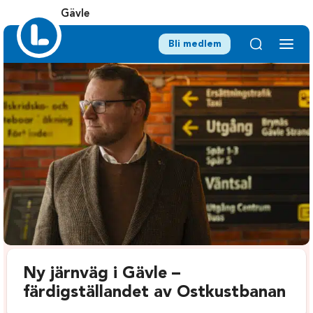
Gävle
Bli medlem
Ny järnväg i Gävle –
färdigställandet av Ostkustbanan