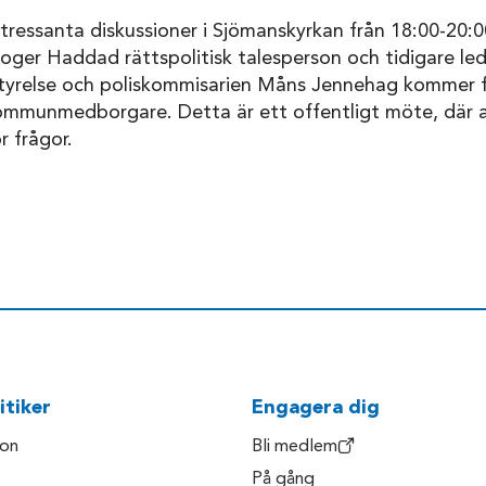
ntressanta diskussioner i Sjömanskyrkan från 18:00-20:
Roger Haddad rättspolitisk talesperson och tidigare le
 styrelse och poliskommisarien Måns Jennehag kommer f
mmunmedborgare. Detta är ett offentligt möte, där a
r frågor.
itiker
Engagera dig
son
Bli medlem
På gång