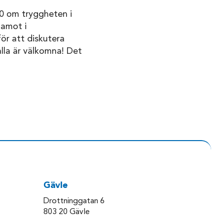
00 om tryggheten i
damot i
ör att diskutera
lla är välkomna! Det
Gävle
Drottninggatan 6
803 20 Gävle