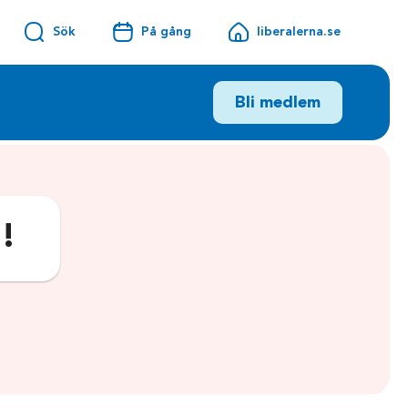
Sök
På gång
liberalerna.se
Bli medlem
t!