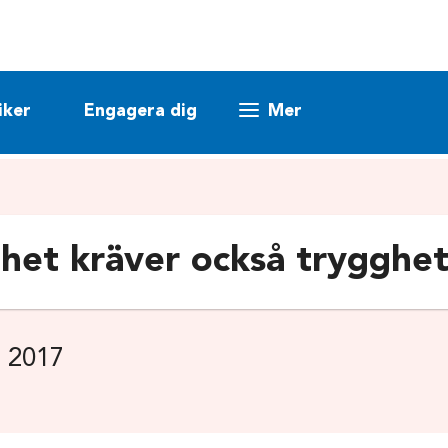
iker
Engagera dig
Mer
rihet kräver också trygghe
 2017