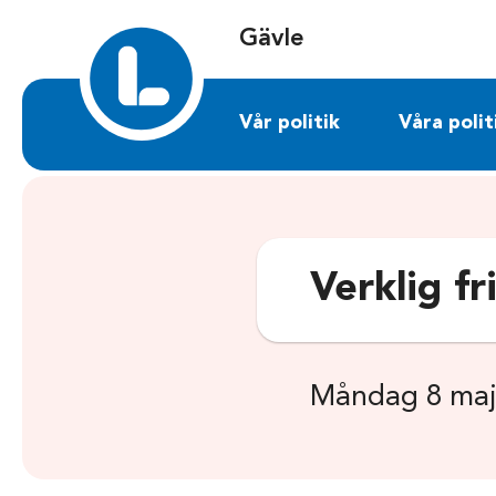
Sök på gavle.liberalerna.se
Gävle
Vår politik
Våra polit
Verklig f
Måndag 8 maj